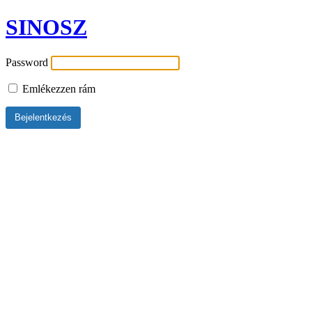
SINOSZ
Password
Emlékezzen rám