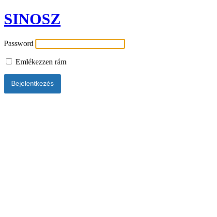
SINOSZ
Password
Emlékezzen rám