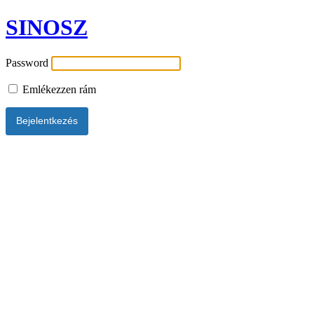
SINOSZ
Password
Emlékezzen rám