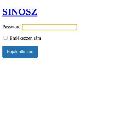
SINOSZ
Password
Emlékezzen rám