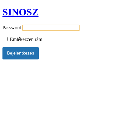
SINOSZ
Password
Emlékezzen rám