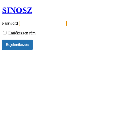
SINOSZ
Password
Emlékezzen rám