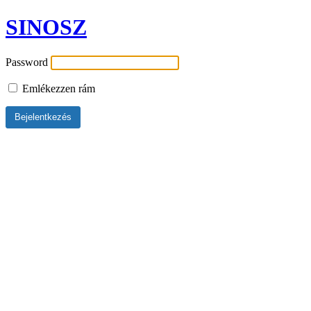
SINOSZ
Password
Emlékezzen rám