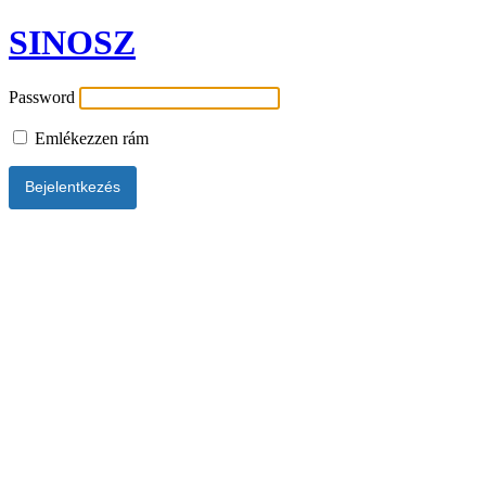
SINOSZ
Password
Emlékezzen rám