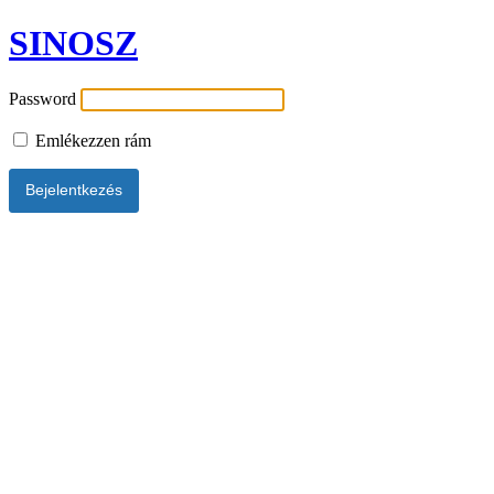
SINOSZ
Password
Emlékezzen rám