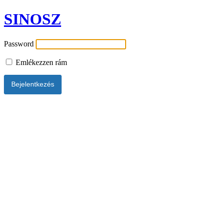
SINOSZ
Password
Emlékezzen rám