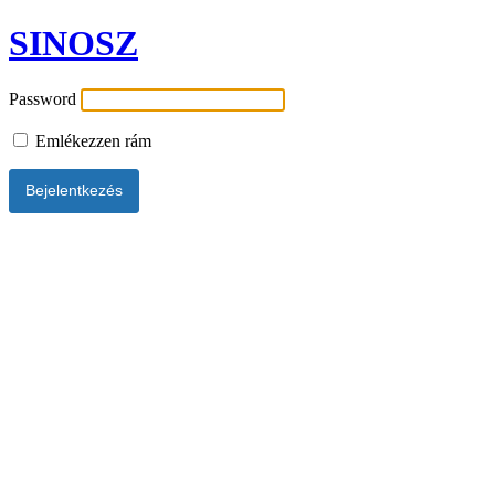
SINOSZ
Password
Emlékezzen rám