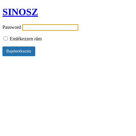
SINOSZ
Password
Emlékezzen rám