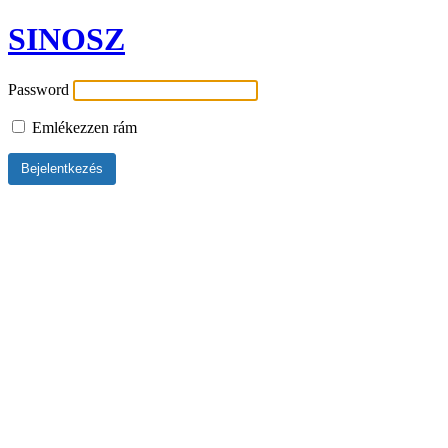
SINOSZ
Password
Emlékezzen rám