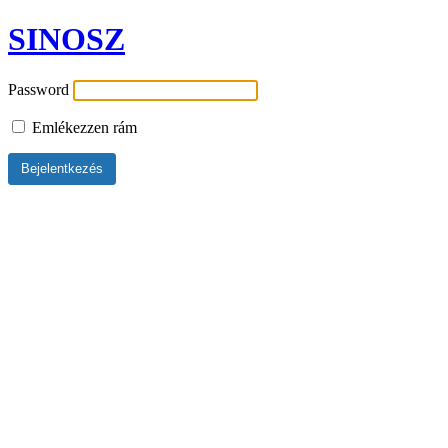
SINOSZ
Password
Emlékezzen rám