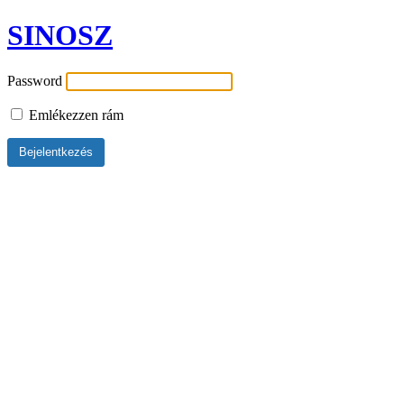
SINOSZ
Password
Emlékezzen rám